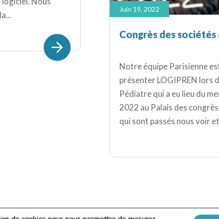
logiciel. Nous
Juin 19, 2022
a...
Congrès des sociétés 
Notre équipe Parisienne est
présenter LOGIPREN lors d
Pédiatre qui a eu lieu du me
2022 au Palais des congrès d
qui sont passés nous voir et 
ation de cookies pour nous permettre de mesurer