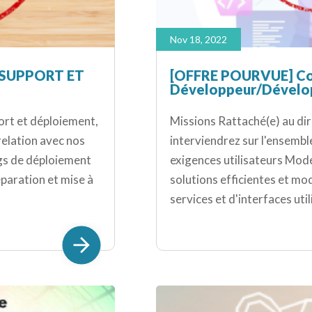
Nov 18, 2022
 SUPPORT ET
[OFFRE POURVUE] Co
Développeur/Dévelo
ort et déploiement,
Missions Rattaché(e) au di
relation avec nos
interviendrez sur l'ensembl
ings de déploiement
exigences utilisateurs Modé
éparation et mise à
solutions efficientes et m
services et d'interfaces uti