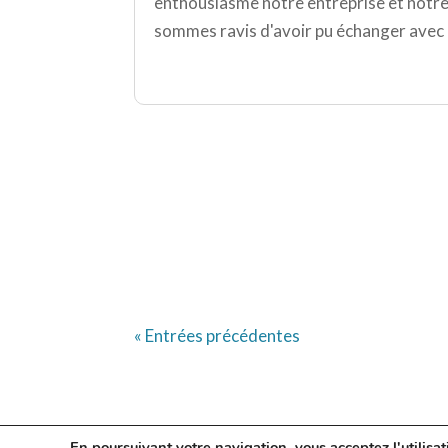
enthousiasme notre entreprise et notre 
sommes ravis d'avoir pu échanger avec l
« Entrées précédentes
En poursuivant votre navigation, vous acceptez l'utilis