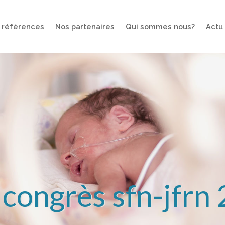
 références
Nos partenaires
Qui sommes nous?
Actu
 congrès sfn-jfrn