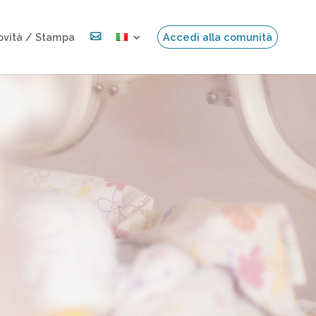
ovità / Stampa

Accedi alla comunità