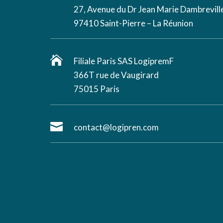
27, Avenue du Dr Jean Marie Dambreville
97410 Saint-Pierre – La Réunion

Filiale Paris SAS LogipremF
366T rue de Vaugirard
75015 Paris

contact@logipren.com