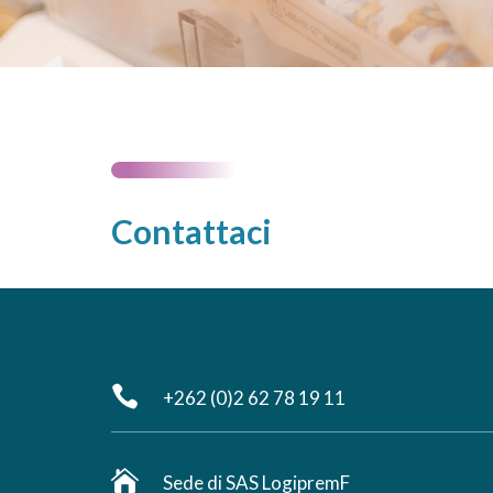
Contattaci

+262 (0)2 62 78 19 11

Sede di SAS LogipremF