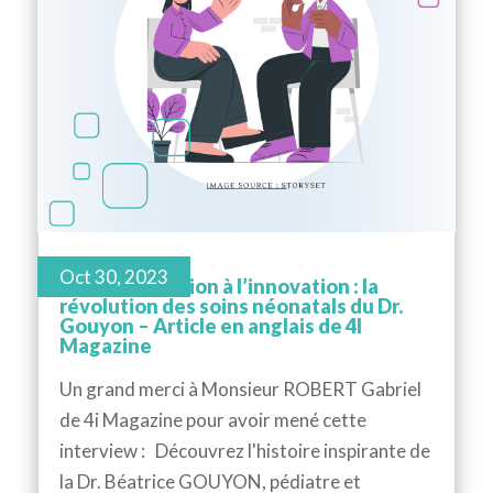
Oct 30, 2023
De la compassion à l’innovation : la
révolution des soins néonatals du Dr.
Gouyon – Article en anglais de 4I
Magazine
Un grand merci à Monsieur ROBERT Gabriel
de 4i Magazine pour avoir mené cette
interview : Découvrez l'histoire inspirante de
la Dr. Béatrice GOUYON, pédiatre et