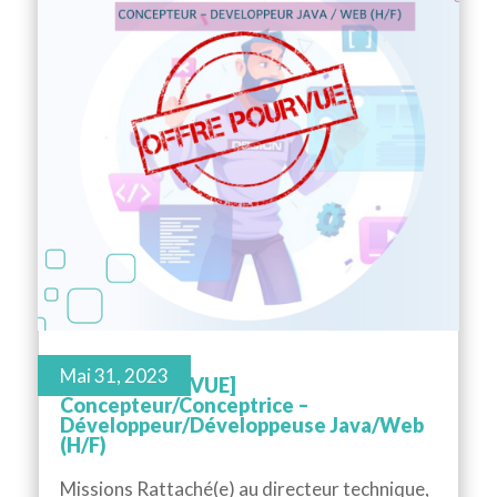
Mai 31, 2023
[OFFRE POURVUE]
Concepteur/Conceptrice –
Développeur/Développeuse Java/Web
(H/F)
Missions Rattaché(e) au directeur technique,