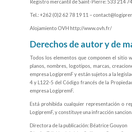
Registro mercantil de Saint-Pierre: 533 214 7
Tel.:
+262 (0)2 62 78 19 11
–
contact@logipre
Alojamiento OVH
http://www.ovh.fr/
Derechos de autor y de m
Todos los elementos que componen el sitio we
planos, nombres, logotipos, marcas, creacione
empresa LogipremF y están sujetos a la legisla
4 y L122-5 del Código francés de la Propieda
empresa LogipremF.
Está prohibida cualquier representación o rep
LogipremF, y constituye una infracción sanciona
Directora de la publicación: Béatrice Gouyon