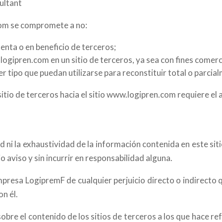
ultant
com se compromete a no:
enta o en beneficio de terceros;
ogipren.com en un sitio de terceros, ya sea con fines comerci
r tipo que puedan utilizarse para reconstituir total o parcial
sitio de terceros hacia el sitio www.logipren.com requiere el
 ni la exhaustividad de la información contenida en este si
io aviso y sin incurrir en responsabilidad alguna.
mpresa LogipremF de cualquier perjuicio directo o indirecto q
n él.
re el contenido de los sitios de terceros a los que hace ref