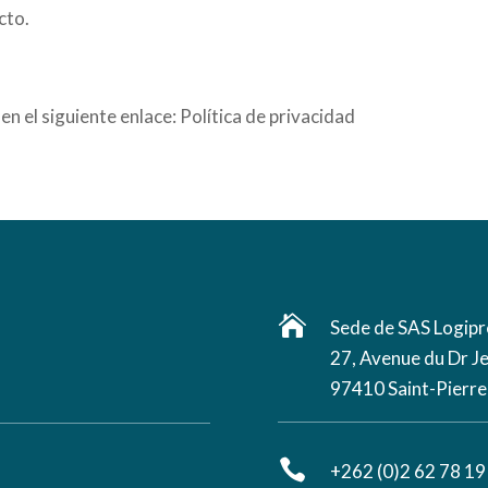
cto.
en el siguiente enlace:
Política de privacidad

Sede de SAS Logip
27, Avenue du Dr Je
97410 Saint-Pierre

+262 (0)2 62 78 19