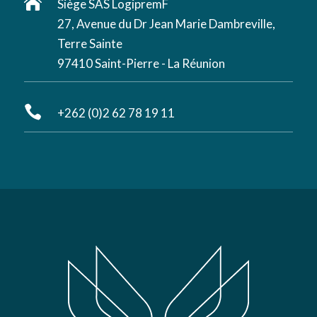

Siège SAS LogipremF
27, Avenue du Dr Jean Marie Dambreville,
Terre Sainte
97410 Saint-Pierre - La Réunion

+262 (0)2 62 78 19 11