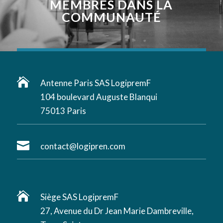
MEMBRES DANS LA
COMMUNAUTÉ

Antenne Paris SAS LogipremF
104 boulevard Auguste Blanqui
75013 Paris

contact@logipren.com

Siège SAS LogipremF
27, Avenue du Dr Jean Marie Dambreville,