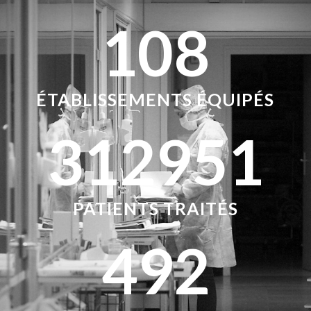
108
ÉTABLISSEMENTS ÉQUIPÉS
312951
PATIENTS TRAITÉS
492