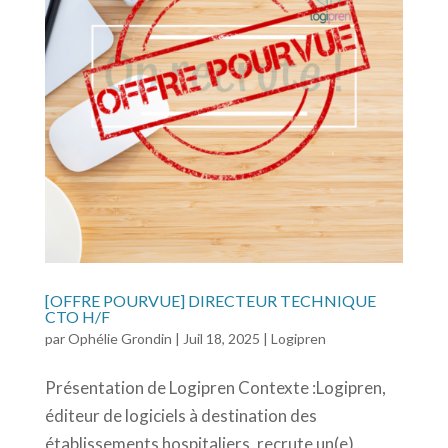
[OFFRE POURVUE] DIRECTEUR TECHNIQUE
CTO H/F
par
Ophélie Grondin
|
Juil 18, 2025
|
Logipren
Présentation de Logipren Contexte :Logipren,
éditeur de logiciels à destination des
établissements hospitaliers, recrute un(e)