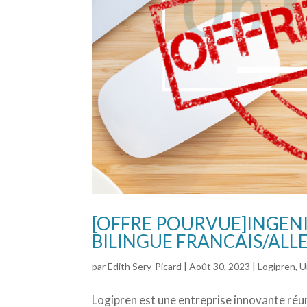
[OFFRE POURVUE]INGENI
BILINGUE FRANCAIS/ALL
par
Édith Sery-Picard
|
Août 30, 2023
|
Logipren
,
U
Logipren est une entreprise innovante réuni