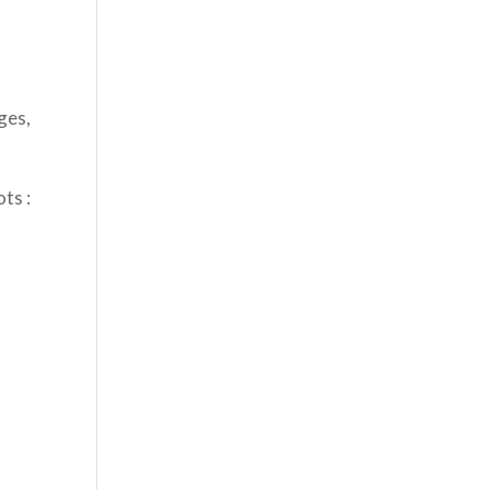
s
ges,
ts :