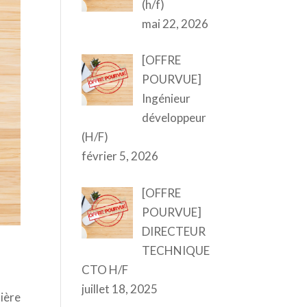
(h/f)
mai 22, 2026
[OFFRE
POURVUE]
Ingénieur
développeur
(H/F)
février 5, 2026
[OFFRE
POURVUE]
DIRECTEUR
TECHNIQUE
CTO H/F
juillet 18, 2025
lière