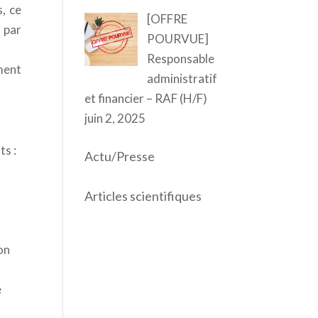
, ce
[OFFRE
 par
POURVUE]
Responsable
ment
administratif
et financier – RAF (H/F)
juin 2, 2025
ts :
Actu/Presse
Articles scientifiques
on
e